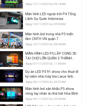
Ngày:12/11/2025 lúc 09:14AM
Màn hình LED ngoài trời P4 Tổng
Lãnh Sự Quán Indonesia
Ngày:10/11/2025 lúc 09:09AM
Màn hình led trong nhà P5 triển
lãm CNTH VN quận 7
Ngày:10/11/2025 lúc 08:44AM
MÀN HÌNH LED P5 LẮP CONG 3D
TẠI CHỢ LỚN QUẬN 5 THÀNH
PHỐ HỒ CHÍ MINH
Ngày:07/11/2025 lúc 11:46AM
Dự án LED P3.91 show cho thuê lễ
kỷ niệm nhà máy bia Larue tình
bạn mãi mãi
Ngày:06/11/2025 lúc 09:31AM
Màn hình led sân khấu P5 show
vòng tay nhân ái nhà hát Hòa Bình
Ngày:06/11/2025 lúc 09:09AM