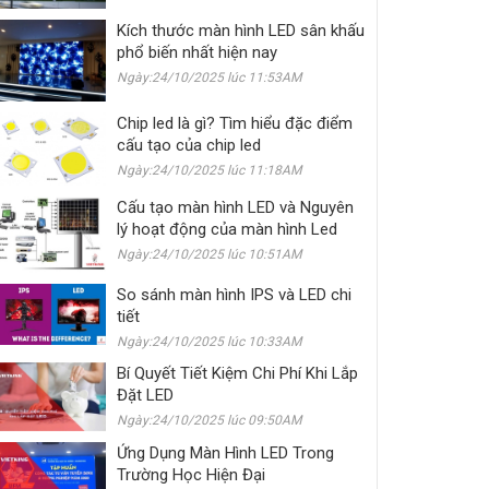
Kích thước màn hình LED sân khấu
phổ biến nhất hiện nay
Ngày:24/10/2025 lúc 11:53AM
Chip led là gì? Tìm hiểu đặc điểm
cấu tạo của chip led
Ngày:24/10/2025 lúc 11:18AM
Cấu tạo màn hình LED và Nguyên
lý hoạt động của màn hình Led
Ngày:24/10/2025 lúc 10:51AM
So sánh màn hình IPS và LED chi
tiết
Ngày:24/10/2025 lúc 10:33AM
Bí Quyết Tiết Kiệm Chi Phí Khi Lắp
Đặt LED
Ngày:24/10/2025 lúc 09:50AM
Ứng Dụng Màn Hình LED Trong
Trường Học Hiện Đại