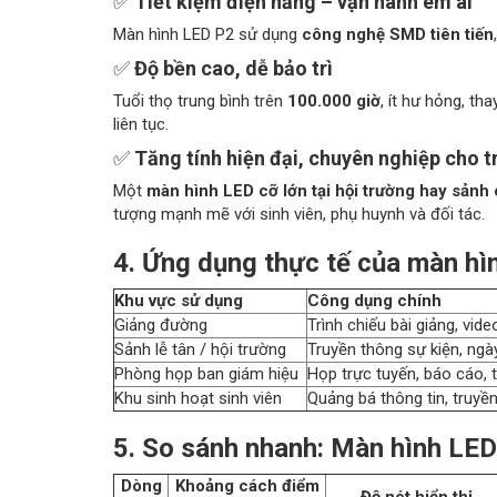
✅
Tiết kiệm điện năng – vận hành êm ái
Màn hình LED P2 sử dụng
công nghệ SMD tiên tiến
✅
Độ bền cao, dễ bảo trì
Tuổi thọ trung bình trên
100.000 giờ
, ít hư hỏng, th
liên tục.
✅
Tăng tính hiện đại, chuyên nghiệp cho 
Một
màn hình LED cỡ lớn tại hội trường hay sảnh
tượng mạnh mẽ với sinh viên, phụ huynh và đối tác.
4. Ứng dụng thực tế của màn hì
Khu vực sử dụng
Công dụng chính
Giảng đường
Trình chiếu bài giảng, vide
Sảnh lễ tân / hội trường
Truyền thông sự kiện, ngà
Phòng họp ban giám hiệu
Họp trực tuyến, báo cáo, t
Khu sinh hoạt sinh viên
Quảng bá thông tin, truyề
5. So sánh nhanh: Màn hình LE
Dòng
Khoảng cách điểm
Độ nét hiển thị