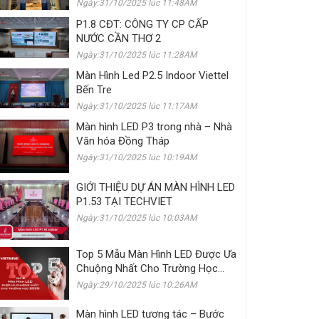
Ngày:31/10/2025 lúc 11:48AM
P1.8 CĐT: CÔNG TY CP CẤP
NƯỚC CẦN THƠ 2
Ngày:31/10/2025 lúc 11:28AM
Màn Hình Led P2.5 Indoor Viettel
Bến Tre
Ngày:31/10/2025 lúc 11:17AM
Màn hình LED P3 trong nhà – Nhà
Văn hóa Đồng Tháp
Ngày:31/10/2025 lúc 10:19AM
GIỚI THIỆU DỰ ÁN MÀN HÌNH LED
P1.53 TẠI TECHVIET
Ngày:31/10/2025 lúc 10:03AM
Top 5 Mẫu Màn Hình LED Được Ưa
Chuộng Nhất Cho Trường Học
2025
Ngày:29/10/2025 lúc 10:26AM
Màn hình LED tương tác – Bước