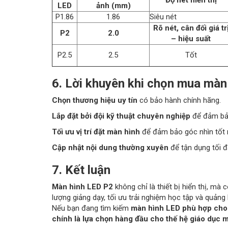
LED
ảnh (mm)
P1.86
1.86
Siêu nét
Rõ nét, cân đối giá tr
P2
2.0
– hiệu suất
P2.5
2.5
Tốt
6. Lời khuyên khi chọn mua màn
Chọn thương hiệu uy tín
có bảo hành chính hãng.
Lắp đặt bởi đội kỹ thuật chuyên nghiệp
để đảm bảo
Tối ưu vị trí đặt màn hình
để đảm bảo góc nhìn tốt n
Cập nhật nội dung thường xuyên
để tận dụng tối đ
7. Kết luận
Màn hình LED P2
không chỉ là thiết bị hiển thị, mà 
lượng giảng dạy, tối ưu trải nghiệm học tập và quản
Nếu bạn đang tìm kiếm
màn hình LED phù hợp cho 
chính là lựa chọn hàng đầu cho thế hệ giáo dục m