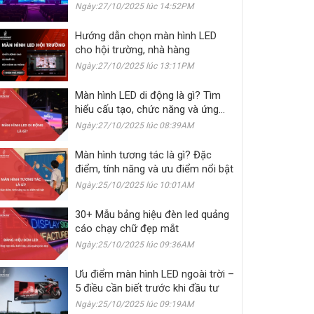
khách sạn
Ngày:27/10/2025 lúc 14:52PM
Hướng dẫn chọn màn hình LED
cho hội trường, nhà hàng
Ngày:27/10/2025 lúc 13:11PM
Màn hình LED di động là gì? Tìm
hiểu cấu tạo, chức năng và ứng
dụng
Ngày:27/10/2025 lúc 08:39AM
Màn hình tương tác là gì? Đặc
điểm, tính năng và ưu điểm nổi bật
Ngày:25/10/2025 lúc 10:01AM
30+ Mẫu bảng hiệu đèn led quảng
cáo chạy chữ đẹp mắt
Ngày:25/10/2025 lúc 09:36AM
Ưu điểm màn hình LED ngoài trời –
5 điều cần biết trước khi đầu tư
Ngày:25/10/2025 lúc 09:19AM