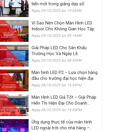
tiến mới trong giảng dạy số
Ngày:29/10/2025 lúc 10:05AM
Vì Sao Nên Chọn Màn Hình LED
Indoor Cho Không Gian Học Tập
Ngày:29/10/2025 lúc 09:19AM
Giải Pháp LED Cho Sân Khấu
Trường Học Và Ngày Lễ
Ngày:29/10/2025 lúc 08:30AM
Màn hình LED P2 – Lựa chọn hàng
đầu cho trường đại học hiện đại
Ngày:28/10/2025 lúc 15:54PM
Màn Hình LED Giá Tốt – Giải Pháp
Hiển Thị Hiện Đại Cho Doanh
Nghiệp
Ngày:28/10/2025 lúc 14:50PM
Ứng dụng thực tế của màn hình
LED ngoài trời cho nhà hàng –