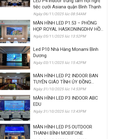
LED P4 indoor trung tâm hội nghị
tiệc cưới Asiana quận Bình Thạnh
Ngày:06/11/2025 lúc 08:54AM
MÀN HÌNH LED P1.53 – PHÒNG
HỌP ROYAL HASKONINGDHV HỒ
CHÍ MINH
Ngày:05/11/2025 lúc 13:52PM
Led P10 Nhà Hàng Monami Bình
Dương
Ngày:03/11/2025 lúc 15:42PM
MÀN HÌNH LED P2 INDOOR BAN
TUYÊN GIÁO TỈNH ỦY ĐỒNG
THÁP
Ngày:31/10/2025 lúc 14:53PM
MÀN HÌNH LED P3 INDOOR ABC
EDU
Ngày:31/10/2025 lúc 13:43PM
MÀN HÌNH LED P5 OUTDOOR
THANH BÌNH MOBIFONE