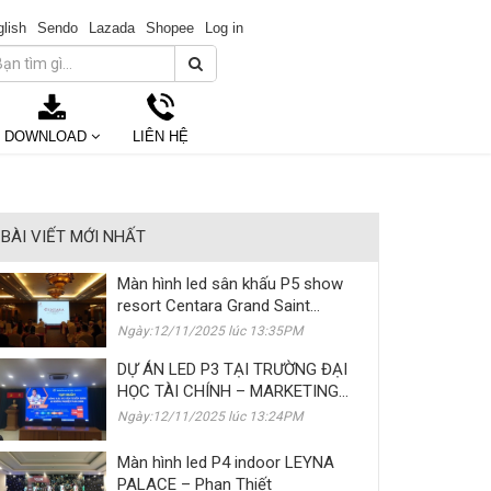
lish
Sendo
Lazada
Shopee
Log in
DOWNLOAD
LIÊN HỆ
BÀI VIẾT MỚI NHẤT
Màn hình led sân khấu P5 show
resort Centara Grand Saint
Simeon
Ngày:12/11/2025 lúc 13:35PM
DỰ ÁN LED P3 TẠI TRƯỜNG ĐẠI
HỌC TÀI CHÍNH – MARKETING
(UFM)
Ngày:12/11/2025 lúc 13:24PM
Màn hình led P4 indoor LEYNA
PALACE – Phan Thiết