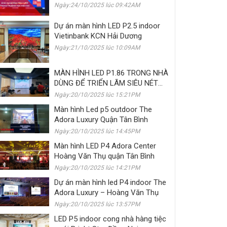
Ngày:24/10/2025 lúc 09:42AM
Dự án màn hình LED P2.5 indoor
Vietinbank KCN Hải Dương
Ngày:21/10/2025 lúc 10:09AM
MÀN HÌNH LED P1.86 TRONG NHÀ
DÙNG ĐỂ TRIỂN LÃM SIÊU NÉT
CHO CHUỖI CỬA HÀNG GIÀY
Ngày:20/10/2025 lúc 15:21PM
SHOEFABRIK
Màn hình Led p5 outdoor The
Adora Luxury Quận Tân Bình
Ngày:20/10/2025 lúc 14:45PM
Màn hình LED P4 Adora Center
Hoàng Văn Thụ quận Tân Bình
Ngày:20/10/2025 lúc 14:21PM
Dự án màn hình led P4 indoor The
Adora Luxury – Hoàng Văn Thụ
Ngày:20/10/2025 lúc 13:57PM
LED P5 indoor cong nhà hàng tiệc