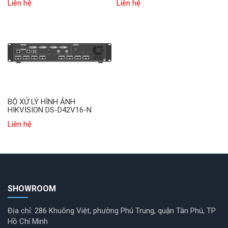
Liên hệ
Liên hệ
BỘ XỬ LÝ HÌNH ẢNH
HIKVISION DS-D42V16-N
Liên hệ
SHOWROOM
Địa chỉ: 286 Khuông Việt, phường Phú Trung, quận Tân Phú, TP
Hồ Chí Minh