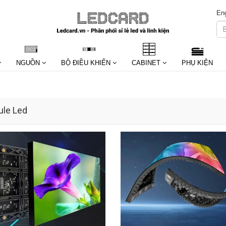
Eng
NGUỒN
BỘ ĐIỀU KHIỂN
CABINET
PHỤ KIỆN
le Led