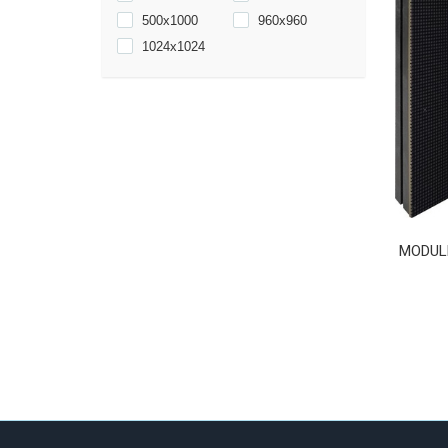
500x1000
960x960
1024x1024
MODULE