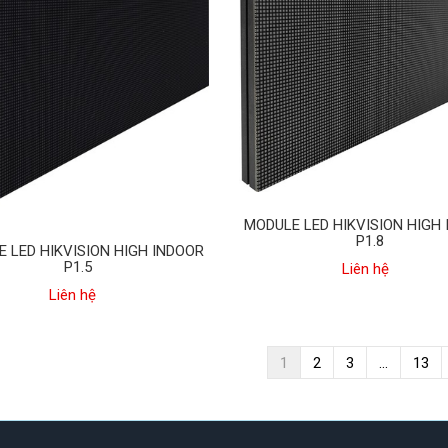
MODULE LED HIKVISION HIGH
P1.8
 LED HIKVISION HIGH INDOOR
P1.5
Liên hệ
Liên hệ
1
2
3
...
13