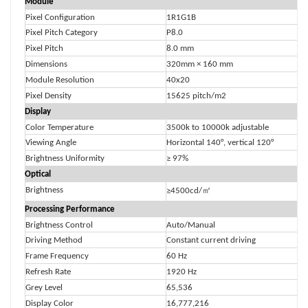
Module
Pixel Configuration
1R1G1B
Pixel Pitch Category
P8.0
Pixel Pitch
8.0 mm
Dimensions
320mm × 160 mm
Module Resolution
40x20
Pixel Density
15625 pitch/m2
Display
Color Temperature
3500k to 10000k adjustable
Viewing Angle
Horizontal 140°, vertical 120°
Brightness Uniformity
≥ 97%
Optical
㎡
Brightness
≥4500cd/
Processing Performance
Brightness Control
Auto/Manual
Driving Method
Constant current driving
Frame Frequency
60 Hz
Refresh Rate
1920 Hz
Grey Level
65,536
Display Color
16,777,216