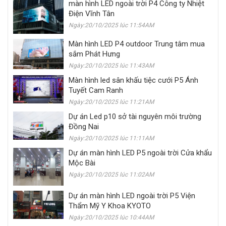
màn hình LED ngoài trời P4 Công ty Nhiệt
Điện Vĩnh Tân
Ngày:20/10/2025 lúc 11:54AM
Màn hình LED P4 outdoor Trung tâm mua
sắm Phát Hưng
Ngày:20/10/2025 lúc 11:43AM
Màn hình led sân khấu tiệc cưới P5 Ánh
Tuyết Cam Ranh
Ngày:20/10/2025 lúc 11:21AM
Dự án Led p10 sở tài nguyên môi trường
Đồng Nai
Ngày:20/10/2025 lúc 11:11AM
Dự án màn hình LED P5 ngoài trời Cửa khẩu
Mộc Bài
Ngày:20/10/2025 lúc 11:02AM
Dự án màn hình LED ngoài trời P5 Viện
Thẩm Mỹ Y Khoa KYOTO
Ngày:20/10/2025 lúc 10:44AM