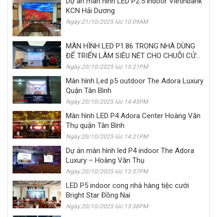
Dự án màn hình LED P2.5 indoor Vietinbank
KCN Hải Dương
Ngày:21/10/2025 lúc 10:09AM
MÀN HÌNH LED P1.86 TRONG NHÀ DÙNG
ĐỂ TRIỂN LÃM SIÊU NÉT CHO CHUỖI CỬA
HÀNG GIÀY SHOEFABRIK
Ngày:20/10/2025 lúc 15:21PM
Màn hình Led p5 outdoor The Adora Luxury
Quận Tân Bình
Ngày:20/10/2025 lúc 14:45PM
Màn hình LED P4 Adora Center Hoàng Văn
Thụ quận Tân Bình
Ngày:20/10/2025 lúc 14:21PM
Dự án màn hình led P4 indoor The Adora
Luxury – Hoàng Văn Thụ
Ngày:20/10/2025 lúc 13:57PM
LED P5 indoor cong nhà hàng tiệc cưới
Bright Star Đồng Nai
Ngày:20/10/2025 lúc 13:38PM