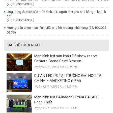
(25/10/2025 09:36)
Ứng dụng thực tế của màn hình LED ngoài trời cho nhà hàng – khách
sạn
(25/10/2025 09:36)
Hướng dẫn chọn màn hình LED cho hội trường, nhà hàng
(25/10/2025
09:36)
BÀI VIẾT MỚI NHẤT
Màn hình led sân khấu P5 show resort
Centara Grand Saint Simeon
Ngày:12/11/2025 lúc 13:35PM
DỰ ÁN LED P3 TẠI TRƯỜNG ĐẠI HỌC TÀI
CHÍNH – MARKETING (UFM)
Ngày:12/11/2025 lúc 13:24PM
Màn hình led P4 indoor LEYNA PALACE –
Phan Thiết
Ngày:12/11/2025 lúc 09:14AM