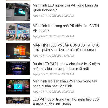
Màn hình LED ngoài trời P4 Tổng Lãnh Sự
Quán Indonesia
Ngày:10/11/2025 lúc 09:09AM
Màn hình led trong nhà P5 triển lãm CNTH
VN quận 7
Ngày:10/11/2025 lúc 08:44AM
MÀN HÌNH LED P5 LẮP CONG 3D TẠI CHỢ
LỚN QUẬN 5 THÀNH PHỐ HỒ CHÍ MINH
Ngày:07/11/2025 lúc 11:46AM
Dự án LED P3.91 show cho thuê lễ kỷ niệm
nhà máy bia Larue tình bạn mãi mãi
Ngày:06/11/2025 lúc 09:31AM
Màn hình led sân khấu P5 show vòng tay
nhân ái nhà hát Hòa Bình
Ngày:06/11/2025 lúc 09:09AM
LED P4 indoor trung tâm hội nghị tiệc cưới
Asiana quận Bình Thạnh