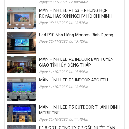
Ngày:06/11/2025 lúc 08:54AM
MÀN HÌNH LED P1.53 – PHÒNG HỌP
ROYAL HASKONINGDHV HỒ CHÍ MINH
Ngày:05/11/2025 lúc 13:52PM
Led P10 Nhà Hàng Monami Bình Dương
Ngày:03/11/2025 lúc 15:42PM
MÀN HÌNH LED P2 INDOOR BAN TUYÊN
GIÁO TỈNH ỦY ĐỒNG THÁP
Ngày:31/10/2025 lúc 14:53PM
MÀN HÌNH LED P3 INDOOR ABC EDU
Ngày:31/10/2025 lúc 13:43PM
MÀN HÌNH LED P5 OUTDOOR THANH BÌNH
MOBIFONE
Ngày:31/10/2025 lúc 11:48AM
P1.8 CĐT: CÔNG TY CP CẤP NƯỚC CẦN