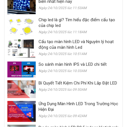
biến nhất hiện nay
Ngày:24/10/2025 lúc 11:53AM
Chip led là gì? Tìm hiểu đặc điểm cấu tạo
của chip led
Ngày:24/10/2025 lúc 11:18AM
Cấu tạo màn hình LED và Nguyên lý hoạt
động của màn hình Led
Ngày:24/10/2025 lúc 10:51AM
So sánh màn hình IPS và LED chi tiết
Ngày:24/10/2025 lúc 10:33AM
Bí Quyết Tiết Kiệm Chi Phí Khi Lắp Đặt LED
Ngày:24/10/2025 lúc 09:50AM
Ứng Dụng Màn Hình LED Trong Trường Học
Hiện Đại
Ngày:24/10/2025 lúc 09:42AM