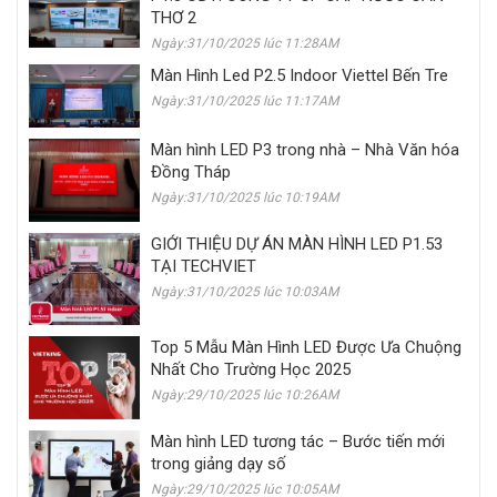
THƠ 2
Ngày:31/10/2025 lúc 11:28AM
Màn Hình Led P2.5 Indoor Viettel Bến Tre
Ngày:31/10/2025 lúc 11:17AM
Màn hình LED P3 trong nhà – Nhà Văn hóa
Đồng Tháp
Ngày:31/10/2025 lúc 10:19AM
GIỚI THIỆU DỰ ÁN MÀN HÌNH LED P1.53
TẠI TECHVIET
Ngày:31/10/2025 lúc 10:03AM
Top 5 Mẫu Màn Hình LED Được Ưa Chuộng
Nhất Cho Trường Học 2025
Ngày:29/10/2025 lúc 10:26AM
Màn hình LED tương tác – Bước tiến mới
trong giảng dạy số
Ngày:29/10/2025 lúc 10:05AM