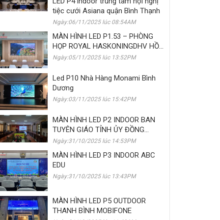
LED P4 indoor trung tâm hội nghị
tiệc cưới Asiana quận Bình Thạnh
Ngày:06/11/2025 lúc 08:54AM
MÀN HÌNH LED P1.53 – PHÒNG
HỌP ROYAL HASKONINGDHV HỒ
CHÍ MINH
Ngày:05/11/2025 lúc 13:52PM
Led P10 Nhà Hàng Monami Bình
Dương
Ngày:03/11/2025 lúc 15:42PM
MÀN HÌNH LED P2 INDOOR BAN
TUYÊN GIÁO TỈNH ỦY ĐỒNG
THÁP
Ngày:31/10/2025 lúc 14:53PM
MÀN HÌNH LED P3 INDOOR ABC
EDU
Ngày:31/10/2025 lúc 13:43PM
MÀN HÌNH LED P5 OUTDOOR
THANH BÌNH MOBIFONE