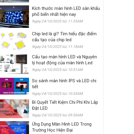
Kích thước màn hình LED sân khấu
phổ biến nhất hiện nay
Ngày:24/10/2025 lúc 11:53AM
Chip led là gì? Tìm hiểu đặc điểm
cấu tạo của chip led
Ngày:24/10/2025 lúc 11:18AM
Cấu tạo màn hình LED và Nguyên
lý hoạt động của màn hình Led
Ngày:24/10/2025 lúc 10:51AM
So sánh màn hình IPS và LED chi
tiết
Ngày:24/10/2025 lúc 10:33AM
Bí Quyết Tiết Kiệm Chi Phí Khi Lắp
Đặt LED
Ngày:24/10/2025 lúc 09:50AM
Ứng Dụng Màn Hình LED Trong
Trường Học Hiện Đại