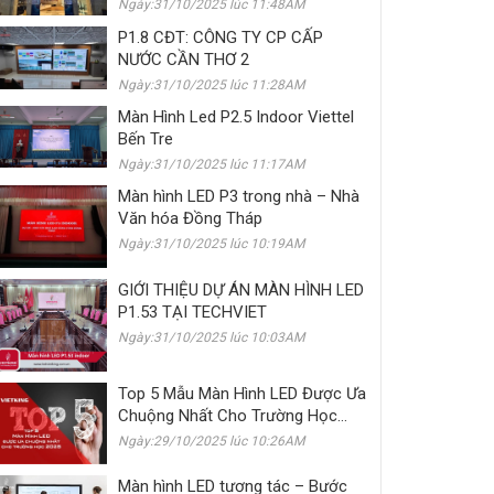
Ngày:31/10/2025 lúc 11:48AM
P1.8 CĐT: CÔNG TY CP CẤP
NƯỚC CẦN THƠ 2
Ngày:31/10/2025 lúc 11:28AM
Màn Hình Led P2.5 Indoor Viettel
Bến Tre
Ngày:31/10/2025 lúc 11:17AM
Màn hình LED P3 trong nhà – Nhà
Văn hóa Đồng Tháp
Ngày:31/10/2025 lúc 10:19AM
GIỚI THIỆU DỰ ÁN MÀN HÌNH LED
P1.53 TẠI TECHVIET
Ngày:31/10/2025 lúc 10:03AM
Top 5 Mẫu Màn Hình LED Được Ưa
Chuộng Nhất Cho Trường Học
2025
Ngày:29/10/2025 lúc 10:26AM
Màn hình LED tương tác – Bước