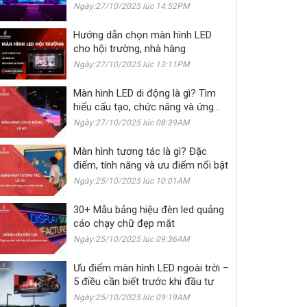
khách sạn
Ngày:27/10/2025 lúc 14:52PM
Hướng dẫn chọn màn hình LED
cho hội trường, nhà hàng
Ngày:27/10/2025 lúc 13:11PM
Màn hình LED di động là gì? Tìm
hiểu cấu tạo, chức năng và ứng
dụng
Ngày:27/10/2025 lúc 08:39AM
Màn hình tương tác là gì? Đặc
điểm, tính năng và ưu điểm nổi bật
Ngày:25/10/2025 lúc 10:01AM
30+ Mẫu bảng hiệu đèn led quảng
cáo chạy chữ đẹp mắt
Ngày:25/10/2025 lúc 09:36AM
Ưu điểm màn hình LED ngoài trời –
5 điều cần biết trước khi đầu tư
Ngày:25/10/2025 lúc 09:19AM