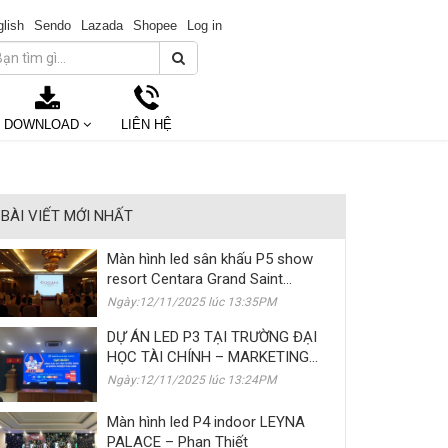
lish
Sendo
Lazada
Shopee
Log in
DOWNLOAD
LIÊN HỆ
BÀI VIẾT MỚI NHẤT
Màn hình led sân khấu P5 show
resort Centara Grand Saint
Simeon
Ngày:12/11/2025 lúc 13:35PM
DỰ ÁN LED P3 TẠI TRƯỜNG ĐẠI
HỌC TÀI CHÍNH – MARKETING
(UFM)
Ngày:12/11/2025 lúc 13:24PM
Màn hình led P4 indoor LEYNA
PALACE – Phan Thiết