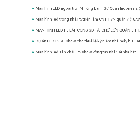
Màn hình LED ngoài trời P4 Tổng Lãnh Sự Quán Indonesia
Màn hình led trong nhà P5 triển lãm CNTH VN quận 7
(18/0
MÀN HÌNH LED P5 LẮP CONG 3D TẠI CHỢ LỚN QUẬN 5 T
Dự án LED P3.91 show cho thuê lễ kỷ niệm nhà máy bia Lar
Màn hình led sân khấu P5 show vòng tay nhân ái nhà hát 