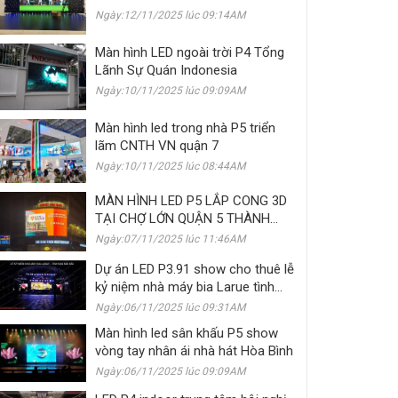
Ngày:12/11/2025 lúc 09:14AM
Màn hình LED ngoài trời P4 Tổng
Lãnh Sự Quán Indonesia
Ngày:10/11/2025 lúc 09:09AM
Màn hình led trong nhà P5 triển
lãm CNTH VN quận 7
Ngày:10/11/2025 lúc 08:44AM
MÀN HÌNH LED P5 LẮP CONG 3D
TẠI CHỢ LỚN QUẬN 5 THÀNH
PHỐ HỒ CHÍ MINH
Ngày:07/11/2025 lúc 11:46AM
Dự án LED P3.91 show cho thuê lễ
kỷ niệm nhà máy bia Larue tình
bạn mãi mãi
Ngày:06/11/2025 lúc 09:31AM
Màn hình led sân khấu P5 show
vòng tay nhân ái nhà hát Hòa Bình
Ngày:06/11/2025 lúc 09:09AM