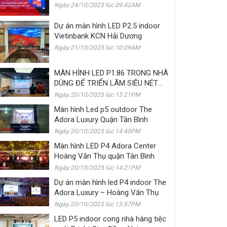
Ngày:24/10/2025 lúc 09:42AM
Dự án màn hình LED P2.5 indoor
Vietinbank KCN Hải Dương
Ngày:21/10/2025 lúc 10:09AM
MÀN HÌNH LED P1.86 TRONG NHÀ
DÙNG ĐỂ TRIỂN LÃM SIÊU NÉT
CHO CHUỖI CỬA HÀNG GIÀY
Ngày:20/10/2025 lúc 15:21PM
SHOEFABRIK
Màn hình Led p5 outdoor The
Adora Luxury Quận Tân Bình
Ngày:20/10/2025 lúc 14:45PM
Màn hình LED P4 Adora Center
Hoàng Văn Thụ quận Tân Bình
Ngày:20/10/2025 lúc 14:21PM
Dự án màn hình led P4 indoor The
Adora Luxury – Hoàng Văn Thụ
Ngày:20/10/2025 lúc 13:57PM
LED P5 indoor cong nhà hàng tiệc