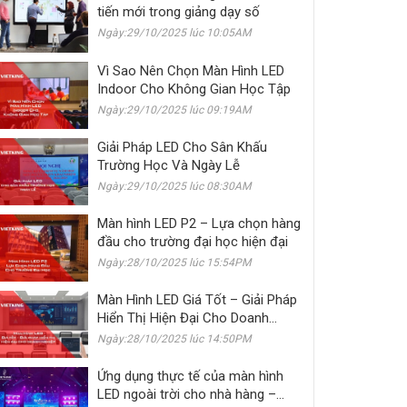
tiến mới trong giảng dạy số
Ngày:29/10/2025 lúc 10:05AM
Vì Sao Nên Chọn Màn Hình LED
Indoor Cho Không Gian Học Tập
Ngày:29/10/2025 lúc 09:19AM
Giải Pháp LED Cho Sân Khấu
Trường Học Và Ngày Lễ
Ngày:29/10/2025 lúc 08:30AM
Màn hình LED P2 – Lựa chọn hàng
đầu cho trường đại học hiện đại
Ngày:28/10/2025 lúc 15:54PM
Màn Hình LED Giá Tốt – Giải Pháp
Hiển Thị Hiện Đại Cho Doanh
Nghiệp
Ngày:28/10/2025 lúc 14:50PM
Ứng dụng thực tế của màn hình
LED ngoài trời cho nhà hàng –