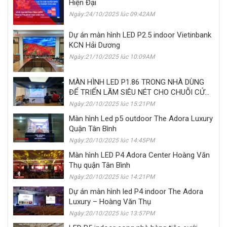
Hiện Đại
Ngày:24/10/2025 lúc 09:42AM
Dự án màn hình LED P2.5 indoor Vietinbank
KCN Hải Dương
Ngày:21/10/2025 lúc 10:09AM
MÀN HÌNH LED P1.86 TRONG NHÀ DÙNG
ĐỂ TRIỂN LÃM SIÊU NÉT CHO CHUỖI CỬA
HÀNG GIÀY SHOEFABRIK
Ngày:20/10/2025 lúc 15:21PM
Màn hình Led p5 outdoor The Adora Luxury
Quận Tân Bình
Ngày:20/10/2025 lúc 14:45PM
Màn hình LED P4 Adora Center Hoàng Văn
Thụ quận Tân Bình
Ngày:20/10/2025 lúc 14:21PM
Dự án màn hình led P4 indoor The Adora
Luxury – Hoàng Văn Thụ
Ngày:20/10/2025 lúc 13:57PM