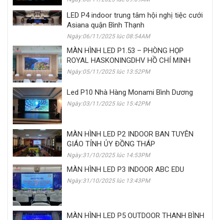
LED P4 indoor trung tâm hội nghị tiệc cưới
Asiana quận Bình Thạnh
Ngày:06/11/2025 lúc 08:54AM
MÀN HÌNH LED P1.53 – PHÒNG HỌP
ROYAL HASKONINGDHV HỒ CHÍ MINH
Ngày:05/11/2025 lúc 13:52PM
Led P10 Nhà Hàng Monami Bình Dương
Ngày:03/11/2025 lúc 15:42PM
MÀN HÌNH LED P2 INDOOR BAN TUYÊN
GIÁO TỈNH ỦY ĐỒNG THÁP
Ngày:31/10/2025 lúc 14:53PM
MÀN HÌNH LED P3 INDOOR ABC EDU
Ngày:31/10/2025 lúc 13:43PM
MÀN HÌNH LED P5 OUTDOOR THANH BÌNH