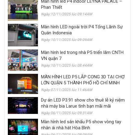
Màn hình led P4 indoor LEYNA PALACE –
Phan Thiết
Ngày:12/11/2025 lúc 09:14AM
Màn hình LED ngoài trời P4 Tổng Lãnh Sự
Quán Indonesia
Ngày:10/11/2025 lúc 09:09AM
Màn hình led trong nhà P5 triển lãm CNTH
VN quận 7
Ngày:10/11/2025 lúc 08:44AM
MÀN HÌNH LED P5 LẮP CONG 3D TẠI CHỢ
LỚN QUẬN 5 THÀNH PHỐ HỒ CHÍ MINH
Ngày:07/11/2025 lúc 11:46AM
Dự án LED P3.91 show cho thuê lễ kỷ niệm
nhà máy bia Larue tình bạn mãi mãi
Ngày:06/11/2025 lúc 09:31AM
Màn hình led sân khấu P5 show vòng tay
nhân ái nhà hát Hòa Bình
Ngày:06/11/2025 lúc 09:09AM