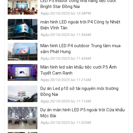
LED P5 indoor cong nhà hàng tiệc cưới
Bright Star Đồng Nai
Ngày:20/10/2025 lúc 13:38PM
màn hình LED ngoài trời P4 Công ty Nhiệt
Điện Vĩnh Tân
Ngày:20/10/2025 lúc 11:54AM
Màn hình LED P4 outdoor Trung tâm mua
sắm Phát Hưng
Ngày:20/10/2025 lúc 11:43AM
Màn hình led sân khấu tiệc cưới P5 Ánh
Tuyết Cam Ranh
Ngày:20/10/2025 lúc 11:21AM
Dự án Led p10 sở tài nguyên môi trường
Đồng Nai
Ngày:20/10/2025 lúc 11:11AM
Dự án màn hình LED P5 ngoài trời Cửa khẩu
Mộc Bài
Ngày:20/10/2025 lúc 11:02AM