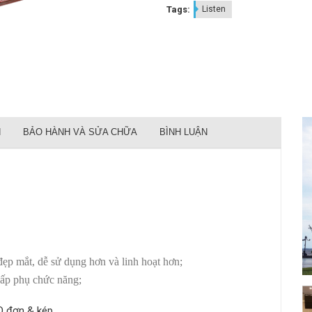
Tags:
Listen
N
BẢO HÀNH VÀ SỬA CHỮA
BÌNH LUẬN
đẹp mắt, dễ sử dụng hơn và linh hoạt hơn;
 hấp phụ chức năng;
đơn & kép