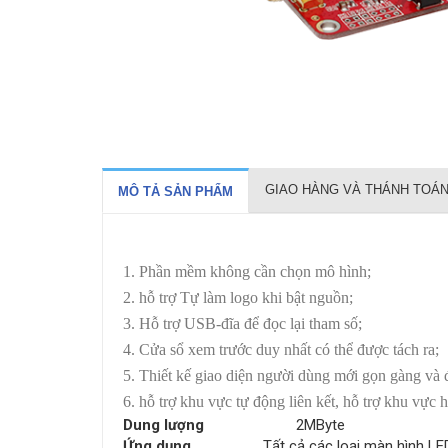
GIAO HÀNG VÀ THÁNH TOÁ
MÔ TẢ SẢN PHẨM
1. Phần mềm không cần chọn mô hình;
2. hỗ trợ Tự làm logo khi bật nguồn;
3. Hỗ trợ USB-đĩa để đọc lại tham số;
4. Cửa sổ xem trước duy nhất có thể được tách ra;
5. Thiết kế giao diện người dùng mới gọn gàng và 
6. hỗ trợ khu vực tự động liên kết, hỗ trợ khu vực
Dung lượng
2MByte
Ứng dụng
Tất cả các loại màn hình LED 