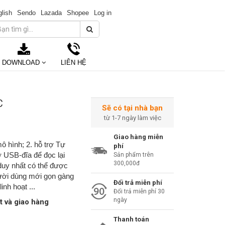
lish
Sendo
Lazada
Shopee
Log in
DOWNLOAD
LIÊN HỆ
C
Sẽ có tại nhà bạn
từ 1-7 ngày làm việc
Giao hàng miễn
 hình; 2. hỗ trợ Tự
phí
ợ USB-đĩa để đọc lại
Sản phẩm trên
300,000đ
duy nhất có thể được
người dùng mới gọn gàng
Đổi trả miễn phí
nh hoạt ...
Đổi trả miễn phí 30
ngày
t và giao hàng
Thanh toán