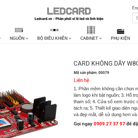
Eng
NGUỒN
BỘ ĐIỀU KHIỂN
CABINET
PHỤ KIỆN
CARD KHÔNG DÂY W8
Mã sản phẩm: 00079
Liên hệ
1. Phần mềm không cần chọn mô
làm logo khi bật nguồn; 3. Hỗ tr
tham số; 4. Cửa sổ xem trước 
tách ra; 5. Thiết kế giao diện 
và đẹp mắt, dễ sử dụng hơn và li
Gọi ngay
0909 27 37 97
để đặ