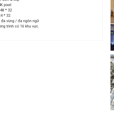
K pixel
 * 32
* 32
đa vùng / đa ngôn ngữ
 trình có 16 khu vực.