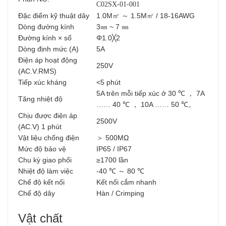
C02SX-01-001
Đặc điểm kỹ thuật dây
1.0M㎡ ～ 1.5M㎡ / 18-16AWG
㎜
Dòng đường kính
3㎜ ~ 7
Đường kính × số
Φ1.0╳2
Dòng định mức (A)
5A
Điện áp hoạt động
250V
(AC.V.RMS)
Tiếp xúc kháng
<5 phút
5A trên mỗi tiếp xúc ở 30 ℃ ， 7A
Tăng nhiệt độ
℃ ， 10A …… 50
℃。
…… 40
Chịu được điện áp
2500V
(AC.V) 1 phút
Vật liệu chống điện
＞ 500MΩ
Mức độ bảo vệ
IP65 / IP67
lần
Chu kỳ giao phối
≥1700
Nhiệt độ làm việc
-40 ℃ ～ 80 ℃
Chế độ kết nối
Kết nối cắm nhanh
Chế độ dây
Hàn / Crimping
Vật chất