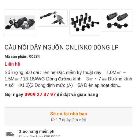
CẦU NỐI DÂY NGUỒN CNLINKO DÒNG LP
Mã sản phẩm: 00284
Liên hệ
Số lượng 500 cái : liên hệ Đặc điểm kỹ thuật dây 1.0M㎡ ～
1.5M㎡ / 18-16AWG Dòng đường kính 3㎜ ~ 7 ㎜ Đường kính
× số Φ1.0╳2 Dòng định mức (A) 5A Điện áp hoạt độn...
Gọi ngay
0909 27 37 97
để đặt và giao hàng
Sẽ có tại nhà bạn
từ 1-7 ngày làm việc
Giao hàng miễn phí
Sản phẩm trên 300,000đ