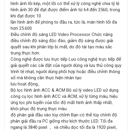
hình ảnh lõi kép, một lõi có thể xử lý công nghệ chia tỷ lệ
hình ảnh 30 để đạt được điểm ảnh từ 64 đến 2560, trong
khi đạt được 10
lần hình ảnh để phóng to đầu ra, tức là, màn hình tối đa
hơn 25.600.
Điều chỉnh độ sáng LED Video Processor Chức năng
điều chỉnh độ sáng độc đáo, giảm độ sáng được giải
quyết sau khi phân lớp bị mất, do đó tái tạo màu sắc
trung thực hơn.
Công nghệ được lưu trực tiếp Lưu công nghệ trực tiếp để
giải quyết các cài đặt của người dùng và lưu thủ công quy
trình tẻ nhạt, người dùng phối hợp hoặc điều chỉnh thông
số mà không cần thực hiện nhân tạo
lưu hoạt động。
Bộ lọc hình ảnh ACC & ACM Bộ xử lý video LED sử dụng
công cụ lọc hình ảnh ACC và ACM, xử lý từng màu, hiệu
ứng lọc phi tuyến của tốc độ mất hình ảnh thấp nhất,
khôi phục độ trung thực màu.
độ phân giải đầu vào tùy chỉnh Bạn có thể tùy chỉnh độ
phân giải đầu ra PC giống như kích thước LED. Tối đa
ngang là 3840 pixel ， và chiều dọc tối đa là 1920 pixel。