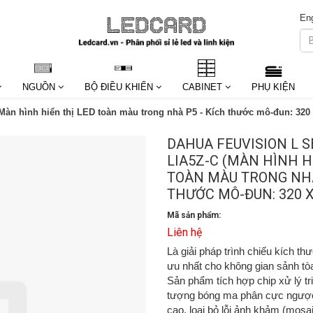
Eng
NGUỒN
BỘ ĐIỀU KHIỂN
CABINET
PHỤ KIỆN
Màn hình hiển thị LED toàn màu trong nhà P5 - Kích thước mô-đun: 320
DAHUA FEUVISION L SE
LIA5Z-C (MÀN HÌNH H
TOÀN MÀU TRONG NHÀ
THƯỚC MÔ-ĐUN: 320 X
Mã sản phẩm:
Liên hệ
Là giải pháp trình chiếu kích thư
ưu nhất cho không gian sảnh tòa
Sản phẩm tích hợp chip xử lý tri
tượng bóng ma phân cực ngược
cao, loại bỏ lỗi ảnh khảm (mosai