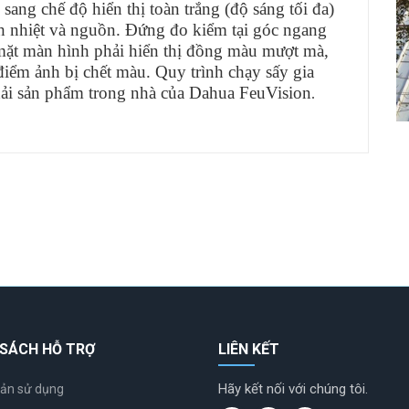
ng chế độ hiển thị toàn trắng (độ sáng tối đa)
nh nhiệt và nguồn. Đứng đo kiểm tại góc ngang
mặt màn hình phải hiển thị đồng màu mượt mà,
điểm ảnh bị chết màu. Quy trình chạy sấy gia
dải sản phẩm trong nhà của Dahua FeuVision
.
 SÁCH HỖ TRỢ
LIÊN KẾT
Hãy kết nối với chúng tôi.
ản sử dụng