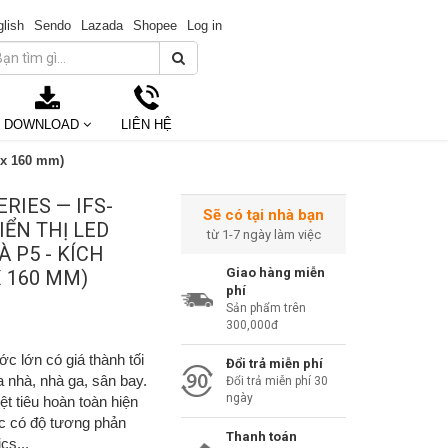
lish
Sendo
Lazada
Shopee
Log in
DOWNLOAD
LIÊN HỆ
 x 160 mm)
RIES — IFS-
Sẽ có tại nhà bạn
IỂN THỊ LED
từ 1-7 ngày làm việc
 P5 - KÍCH
Giao hàng miễn
 160 MM)
phí
Sản phẩm trên
300,000đ
ớc lớn có giá thành tối
Đổi trả miễn phí
 nhà, nhà ga, sân bay.
Đổi trả miễn phí 30
ngày
ệt tiêu hoàn toàn hiện
 có độ tương phản
Thanh toán
cs...