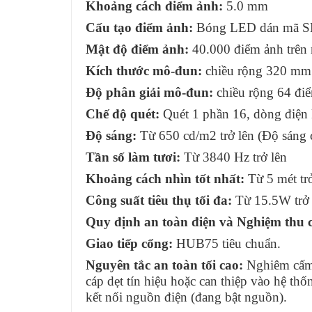
Khoảng cách điểm ảnh:
5.0 mm
Cấu tạo điểm ảnh:
Bóng LED dán mã S
Mật độ điểm ảnh:
40.000 điểm ảnh trên
Kích thước mô-đun:
chiều rộng 320 mm
Độ phân giải mô-đun:
chiều rộng 64 điể
Chế độ quét:
Quét 1 phần 16, dòng điện
Độ sáng:
Từ 650 cd/m2 trở lên (Độ sáng ca
Tần số làm tươi:
Từ 3840 Hz trở lên
Khoảng cách nhìn tốt nhất:
Từ 5 mét trở
Công suất tiêu thụ tối đa:
Từ 15.5W trở
Quy định an toàn điện và Nghiệm thu c
Giao tiếp cổng:
HUB75 tiêu chuẩn.
Nguyên tắc an toàn tối cao:
Nghiêm cấm 
cáp dẹt tín hiệu hoặc can thiệp vào hệ th
kết nối nguồn điện (đang bật nguồn).