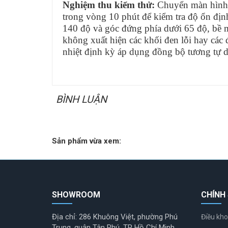
Nghiệm thu kiểm thử:
Chuyển màn hình sa
trong vòng 10 phút để kiểm tra độ ổn đị
140 độ và góc đứng phía dưới 65 độ, bề 
không xuất hiện các khối đen lỗi hay các 
nhiệt định kỳ áp dụng đồng bộ tương tự 
BÌNH LUẬN
Sản phẩm vừa xem:
SHOWROOM
CHÍNH
Địa chỉ: 286 Khuông Việt, phường Phú
Điều kho
Trung, quận Tân Phú, TP Hồ Chí Minh