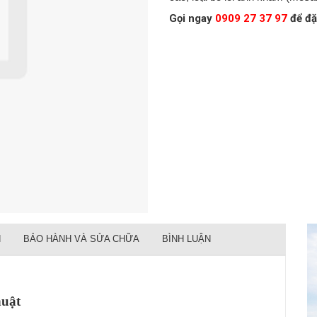
Gọi ngay
0909 27 37 97
để đặ
N
BẢO HÀNH VÀ SỬA CHỮA
BÌNH LUẬN
huật