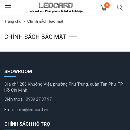
0
Toggle
navigation
Trang chủ
Chính sách bảo mật
CHÍNH SÁCH BẢO MẬT
SHOWROOM
Địa chỉ: 286 Khuông Việt, phường Phú Trung, quận Tân Phú, TP
Hồ Chí Minh
Điện thoại:
0909 27 37 97
Email:
info@led-card.vn
CHÍNH SÁCH HỖ TRỢ