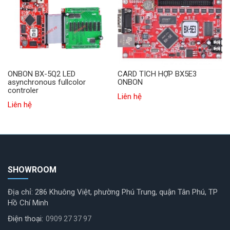
ONBON BX-5Q2 LED
CARD TÍCH HỢP BX5E3
asynchronous fullcolor
ONBON
controler
Liên hệ
Liên hệ
SHOWROOM
Địa chỉ: 286 Khuông Việt, phường Phú Trung, quận Tân Phú, TP
Hồ Chí Minh
Điện thoại:
0909 27 37 97