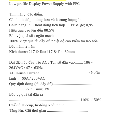
Low profile Display Power Supply with PFC
Tính năng, đặc điểm:
Cấu hình thấp, mỏng hơn và ít trọng lượng hơn
，
Chức năng PFC hoạt động tích hợp
PF & ge; 0,95
Hiệu quả cao lên đến 88,5%
Bảo vệ: quá tải / ngắn mạch
100% vượt qua tải đầy đủ nhiệt độ cao kiểm tra lão hóa
Bảo hành 2 năm
Kích thước: 217 & lần; 117 & lần; 30mm
Dải điện áp đầu vào AC / Tần số đầu vào........ 186 ~
264VAC / 47 ~ 63Hz
AC Inrush Current ............................................... bắt đầu
，
lạnh
60A / 230VAC
Quy định dòng (tải đầy đủ)..................................................
................ & plusmn; 1%
Bảo vệ quá tải đầu ra
..................................................................... 110% -150%
Chế độ Hiccup, tự động khôi phục
Tăng lên, Giữ thời gian ........................................