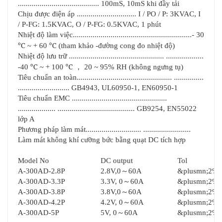
......................................... 100mS, 10mS khi đầy tải
Chịu được điện áp .............................. I / PO / P: 3KVAC, I
/ P-FG: 1.5KVAC, O / P-FG: 0.5KVAC, 1 phút
Nhiệt độ làm việc............................................................- 30
℃
℃
~ + 60
(tham khảo -đường cong đo nhiệt độ)
Nhiệt độ lưu trữ ................................................ ...................
℃
℃
，
-40
~ + 100
20 ~ 95% RH (không ngưng tụ)
Tiêu chuẩn an toàn................................................ ...............
.......................... GB4943, UL60950-1, EN60950-1
Tiêu chuẩn EMC ................................................
................... ....................................... GB9254, EN55022
lớp A
Phương pháp làm mát............................ ........................
Làm mát không khí cưỡng bức bằng quạt DC tích hợp
Model No
DC output
Tol
～
A-300AD-2.8P
2.8V,0
60A
&plusmn;2%
～
A-300AD-3.3P
3.3V, 0
60A
&plusmn;2%
～
A-300AD-3.8P
3.8V,0
60A
&plusmn;2%
～
A-300AD-4.2P
4.2V, 0
60A
&plusmn;2%
～
A-300AD-5P
5V, 0
60A
&plusmn;2%